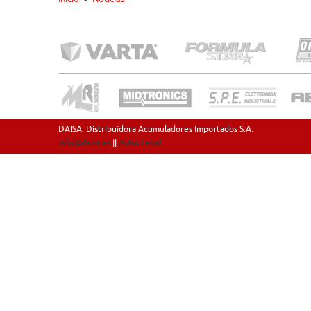
DAISA. Distribuidora Acumuladores Importados S.A.
info@daisa.es
||
Aviso Legal