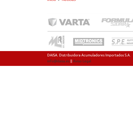
DAISA. Distribuidora Acumuladores Importados S.A.
info@daisa.es
||
Aviso Legal