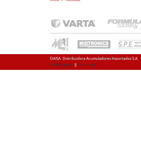
DAISA. Distribuidora Acumuladores Importados S.A.
info@daisa.es
||
Aviso Legal