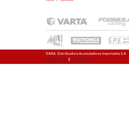
DAISA. Distribuidora Acumuladores Importados S.A.
info@daisa.es
||
Aviso Legal