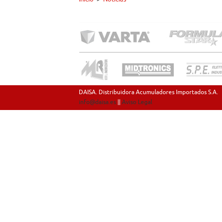
DAISA. Distribuidora Acumuladores Importados S.A.
info@daisa.es
||
Aviso Legal