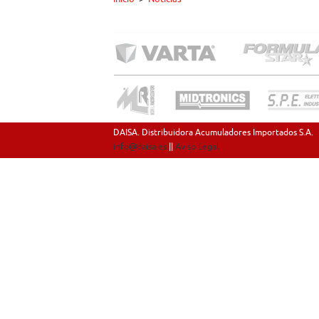
DAISA. Distribuidora Acumuladores Importados S.A.
info@daisa.es
||
Aviso Legal