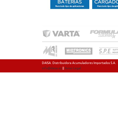
DAISA. Distribuidora Acumuladores Importados S.A.
info@daisa.es
||
Aviso Legal