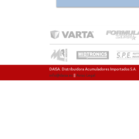
DAISA. Distribuidora Acumuladores Importados S.A.
info@daisa.es
||
Aviso Legal